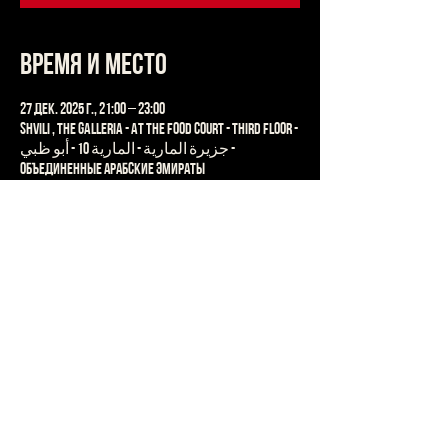
Время и место
27 дек. 2025 г., 21:00 – 23:00
Shvili , The Galleria - At the Food Court - Third Floor -
جزيرة المارية - المارية 10 - أبو ظبي -
Объединенные Арабские Эмираты
Поделиться