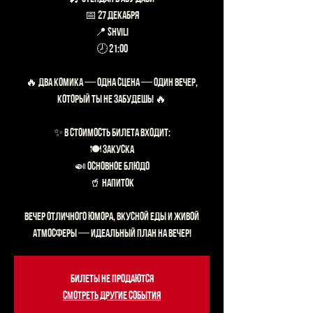
📅 27 декабря
📍 Shvili
🕗 21:00
🔥 ДВА КОМИКА — ОДНА СЦЕНА — ОДИН ВЕЧЕР,
КОТОРЫЙ ТЫ НЕ ЗАБУДЕШЬ! 🔥
✨ В стоимость билета входит:
🍽 закуска
🍛 основное блюдо
🥤 напиток
Вечер отличного юмора, вкусной еды и живой
Билеты не продаются
Смотреть другие события