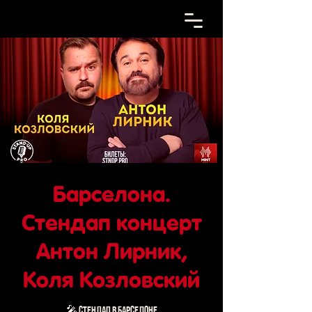
Барселона.
Стендап концерт
Антон Лирник,
Коля Козловский
🎤 СТЕНДАП в Барселоне