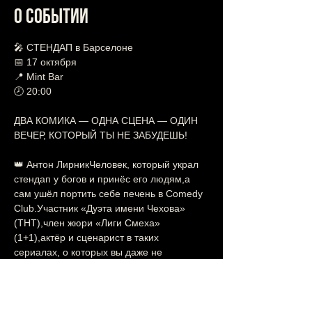
О событии
🎤 СТЕНДАП в Барселоне
📅 17 октября
📍 Mint Bar
🕗 20:00
ДВА КОМИКА — ОДНА СЦЕНА — ОДИН 
ВЕЧЕР, КОТОРЫЙ ТЫ НЕ ЗАБУДЕШЬ! 
👑 Антон ЛирникЧеловек, который украл 
стендап у богов и принёс его людям,а 
сам ушёл портить себе печень в Comedy 
Club.Участник «Дуэта имени Чехова» 
(ТНТ),член жюри «Лиги Смеха» 
(1+1),актёр и сценарист в таких 
сериалах, о которых вы даже не 
слышали 
Показать еще