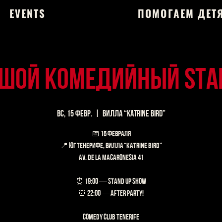
EVENTS
ПОМОГАЕМ ДЕТ
шой комедийный STA
вс, 15 февр.
  |  
вилла “Katrine Bird”
📅 15 февраля
📍 Юг Тенерифе, вилла “Katrine Bird”
Av. de la Macaronesia 41
⏰ 19:00 — Stand up show
⏰ 22:00 — After party!
Comedy Club Tenerife