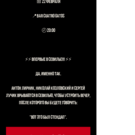
📅 22 февраля
📍Bar Cuatro Gatos
🕗 20:00
⚡️⚡️ ВПЕРВЫЕ В СЕВИЛЬЕ!!! ⚡️⚡️
ДА, ИМЕННО ТАК.
Антон Лирник, Николай Козловский и Сергей
Лучик врываются в Севилью, чтобы устроить вечер,
после которого вы будете говорить:
"Вот это был стендап".