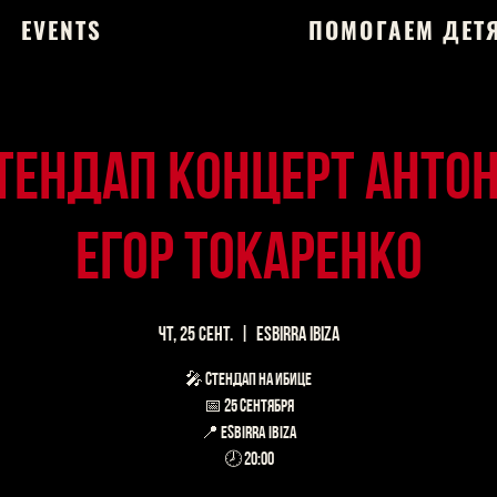
EVENTS
ПОМОГАЕМ ДЕТ
Стендап концерт Антон
Егор Токаренко
чт, 25 сент.
  |  
Esbirra IBIZA
🎤 СТЕНДАП на ИБИЦЕ
📅 25 сентября
📍 Esbirra IBIZA
🕗 20:00