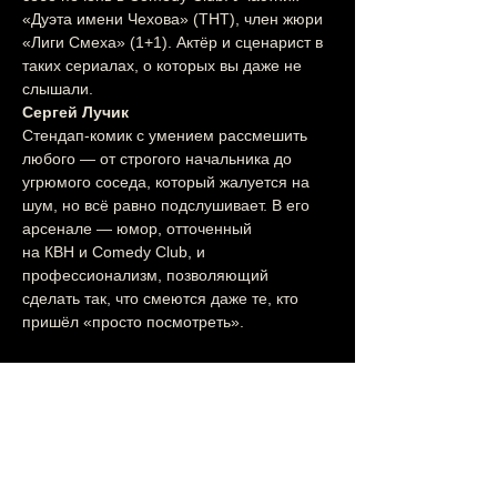
«Дуэта имени Чехова» (ТНТ), член жюри 
«Лиги Смеха» (1+1). Актёр и сценарист в 
таких сериалах, о которых вы даже не 
слышали.
Сергей Лучик
Стендап-комик с умением рассмешить 
любого — от строгого начальника до 
угрюмого соседа, который жалуется на 
шум, но всё равно подслушивает. В его 
арсенале — юмор, отточенный 
на КВН и Comedy Club, и 
профессионализм, позволяющий 
сделать так, что смеются даже те, кто 
пришёл «просто посмотреть».
Пальма, готовься.
Будет смешно, 
дерзко и по-настоящему живо.