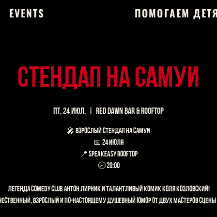
EVENTS
ПОМОГАЕМ ДЕТ
СТЕНДАП НА САМУИ
пт, 24 июл.
  |  
Red Dawn Bar & Rooftop
🎤 ВЗРОСЛЫЙ СТЕНДАП НА САМУИ
📅 24 июля
📍 Speakeasy Rooftop
🕗 20:00
Легенда Comedy Club Антон Лирник и талантливый комик Коля Козловский!
чественный, взрослый и по-настоящему душевный юмор от двух мастеров сцены