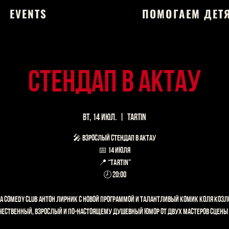
EVENTS
ПОМОГАЕМ ДЕТ
СТЕНДАП В АКТАУ
вт, 14 июл.
  |  
Tartin
🎤 ВЗРОСЛЫЙ СТЕНДАП В АКТАУ
📅 14 июля
📍 “Tartin”
🕗 20:00
а Comedy Club Антон Лирник с новой программой и талантливый комик Коля Козл
чественный, взрослый и по-настоящему душевный юмор от двух мастеров сцены