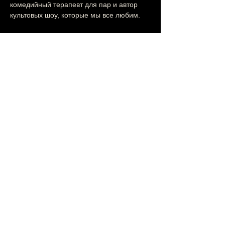
комедийный терапевт для пар и автор 
культовых шоу, которые мы все любим.
🔥 Вас ждёт особенное шоу! Это больше, 
чем стендап — это встреча с друзьями, 
которые шутят так, что цитаты остаются с 
вами надолго.
Показать еще
Поделиться