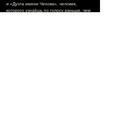
и «Дуэта имени Чехова», человек, 
которого узнаёшь по голосу раньше, чем 
по лицу.
🕺 Николай Козловский — мастер 
импровизации, общения с залом и шуток, 
в которых каждый узнаёт себя.
Показать еще
Поделиться