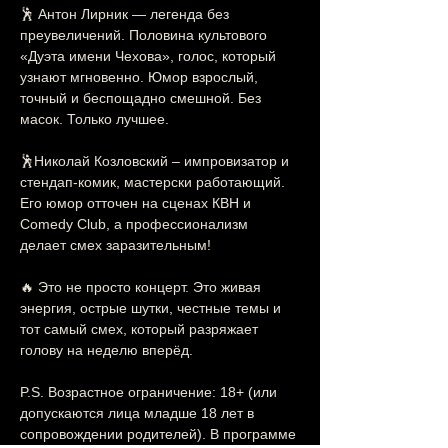
🕺 Антон Лирник — легенда без 
преувеличений. Половина культового 
«Дуэта имени Чехова», голос, который 
узнают мгновенно. Юмор взрослый, 
точный и беспощадно смешной. Без 
масок. Только лучшее. 
🕺Николай Козловский – импровизатор и 
стендап-комик, мастерски работающий. 
Его юмор отточен на сценах КВН и 
Comedy Club, а профессионализм 
делает смех заразительным!
🔥 Это не просто концерт. Это живая 
энергия, острые шутки, честные темы и 
тот самый смех, который разряжает 
голову на неделю вперёд.
P.S. Возрастное ограничение: 18+ (или 
допускаются лица младше 18 лет в 
сопровождении родителей). В программе 