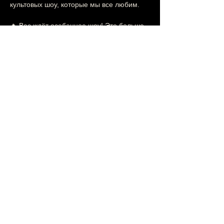
культовых шоу, которые мы все любим.
🔥 Вас ждёт особенное шоу! Это больше, 
чем стендап — это встреча с друзьями, 
которые шутят так, что цитаты остаются с 
вами надолго.
Показать еще
Поделиться