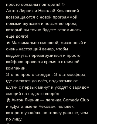
просто обязаны повторить! ✨
Антон Лирник и Николай Козловский 
возвращаются с новой программой, 
новыми шутками и новым вечером, 
который вы точно будете вспоминать 
ещё долго!
🔥 Максимально смешной, жизненный и 
очень настоящий вечер, чтобы 
выдохнуть, перезагрузиться и просто 
кайфово провести время в отличной 
компании.
Это не просто стендап. Это атмосфера, 
где смеются до слёз, подхватывают 
шутки с первых минут и уходят с зарядом 
эмоций на неделю вперёд.
🕺 Антон Лирник — легенда Comedy Club 
и «Дуэта имени Чехова», человек, 
которого узнаёшь по голосу раньше, чем 
по лицу.
🕺 Николай Козловский — мастер 
импровизации, общения с залом и шуток, 